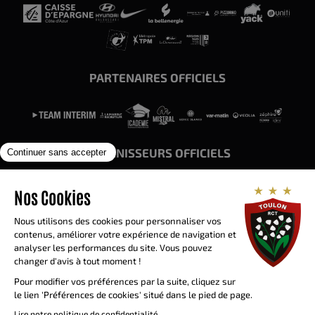
PARTENAIRES OFFICIELS
FOURNISSEURS OFFICIELS
Siège social
580 Vieux Chemin de Sainte-
Musse 83100 Toulon
billetterie@rctoulon.com