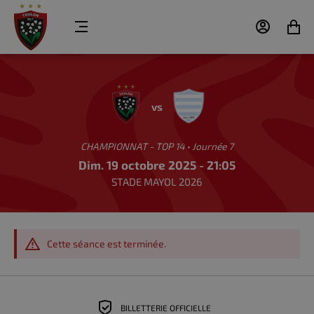
MENU
MON
MON
COMPTE
PANIER
RC
RACING
TOULON
92
vs
CHAMPIONNAT - TOP 14 • Journée 7
Dim. 19 octobre 2025 - 21:05
STADE MAYOL 2026
Cette séance est terminée.
BILLETTERIE OFFICIELLE