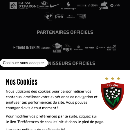
PARTENAIRES OFFICIELS
FOURNISSEURS OFFICIELS
Siège social
580 Vieux Chemin de Sainte-
Musse 83100 Toulon
billetterie@rctoulon.com